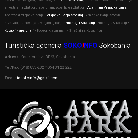
smeštaja na Zlatiboru, apartmani, sobe, hoteli Zlatibor •
Apartmani Vrnjacka banja
-
Apartmani Vrnjacka banja •
Vrnjačka Banja smeštaj
- Vrnjačka Banja smeštaj -
rezervacija smeštaja u Vrnjačkoj banji •
Smeštaj u Sokobanji
- Smeštaj u Sokobanji •
Kopaonik apartmani
- Kopaonik apartmani - Smeštaj na Kopaoniku
Turistička agencija
SOKO
I
NFO
Sokobanja
Adresa:
Karadjordjeva BB/3, Sokobanja
Tel/Fax:
(018) 833-232 * 064 31 22 222
Email:
tasokoinfo@gmail.com