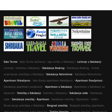
Soko Terme
- Soko Terme wellness i spa centar u Sokobanji •
Lečenje u Sokobanji
-
Lečenje i smeštaj u Sokobanji •
Sokobanja Booking
- Sokobanja Booking - Online
rezervacije smeštaja u Sokobanji •
Sokobanja Nekretnine
- Sokobanja Nekretnine •
Apartmani Nikodijevic
- Soko Banja apartmani Nikodijević •
Apartmani Randjelovic
-
Sokobanja apartmani randjelovic •
Apartmani u Sokobanji
- Apartmani u Sokobanji sa
bazenom •
Smeštaj u Sokobanji
- Smeštaj u Sokobanji •
Sokobanja sobe
- Sokobanja
sobe •
Sokobanja smeštaj - Apartmani
- Sokobanja smeštaj - Apartmani - Hoteli -
Rezervacija smeštaja u Sokobanji •
Beograd smeštaj
- Beograd smeštaj, apartmani,
stan na dan beograd, hoteli beograd •
Zlatibor Smeštaj
- Zlatibor Smeštaj - Rezervacija