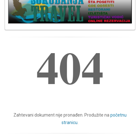
404
Zahtevani dokument nije pronađen. Produžite na
početnu
stranicu
.