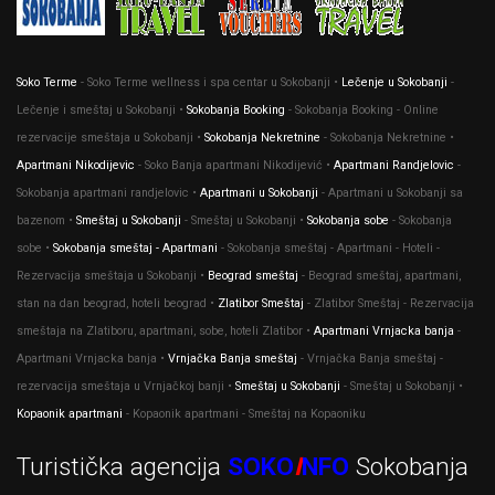
Soko Terme
- Soko Terme wellness i spa centar u Sokobanji •
Lečenje u Sokobanji
-
Lečenje i smeštaj u Sokobanji •
Sokobanja Booking
- Sokobanja Booking - Online
rezervacije smeštaja u Sokobanji •
Sokobanja Nekretnine
- Sokobanja Nekretnine •
Apartmani Nikodijevic
- Soko Banja apartmani Nikodijević •
Apartmani Randjelovic
-
Sokobanja apartmani randjelovic •
Apartmani u Sokobanji
- Apartmani u Sokobanji sa
bazenom •
Smeštaj u Sokobanji
- Smeštaj u Sokobanji •
Sokobanja sobe
- Sokobanja
sobe •
Sokobanja smeštaj - Apartmani
- Sokobanja smeštaj - Apartmani - Hoteli -
Rezervacija smeštaja u Sokobanji •
Beograd smeštaj
- Beograd smeštaj, apartmani,
stan na dan beograd, hoteli beograd •
Zlatibor Smeštaj
- Zlatibor Smeštaj - Rezervacija
smeštaja na Zlatiboru, apartmani, sobe, hoteli Zlatibor •
Apartmani Vrnjacka banja
-
Apartmani Vrnjacka banja •
Vrnjačka Banja smeštaj
- Vrnjačka Banja smeštaj -
rezervacija smeštaja u Vrnjačkoj banji •
Smeštaj u Sokobanji
- Smeštaj u Sokobanji •
Kopaonik apartmani
- Kopaonik apartmani - Smeštaj na Kopaoniku
Turistička agencija
SOKO
I
NFO
Sokobanja