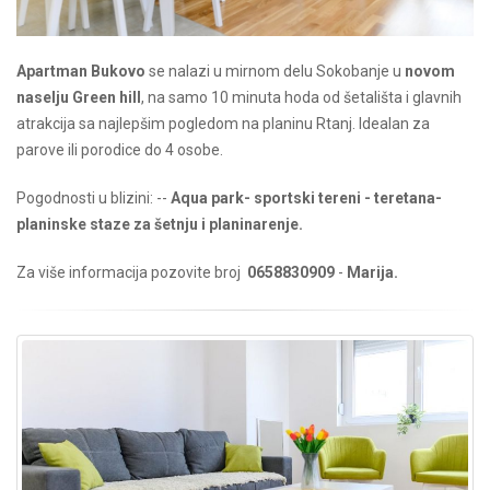
Apartman Bukovo
se nalazi u mirnom delu Sokobanje u
novom
naselju Green hill
, na samo 10 minuta hoda od šetališta i glavnih
atrakcija sa najlepšim pogledom na planinu Rtanj. Idealan za
parove ili porodice do 4 osobe.
Pogodnosti u blizini: --
Aqua park- sportski tereni - teretana-
planinske staze za šetnju i planinarenje.
Za više informacija pozovite broj
0658830909
-
Marija.