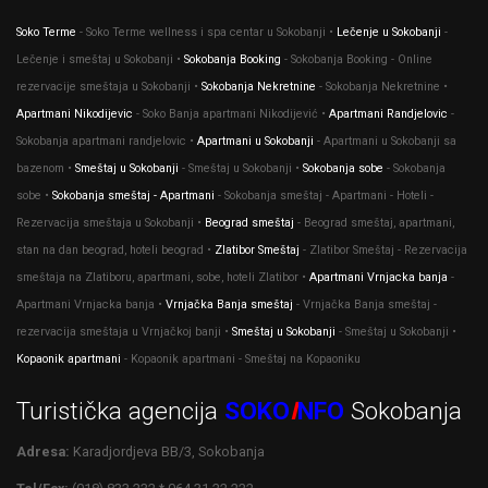
Soko Terme
- Soko Terme wellness i spa centar u Sokobanji •
Lečenje u Sokobanji
-
Lečenje i smeštaj u Sokobanji •
Sokobanja Booking
- Sokobanja Booking - Online
rezervacije smeštaja u Sokobanji •
Sokobanja Nekretnine
- Sokobanja Nekretnine •
Apartmani Nikodijevic
- Soko Banja apartmani Nikodijević •
Apartmani Randjelovic
-
Sokobanja apartmani randjelovic •
Apartmani u Sokobanji
- Apartmani u Sokobanji sa
bazenom •
Smeštaj u Sokobanji
- Smeštaj u Sokobanji •
Sokobanja sobe
- Sokobanja
sobe •
Sokobanja smeštaj - Apartmani
- Sokobanja smeštaj - Apartmani - Hoteli -
Rezervacija smeštaja u Sokobanji •
Beograd smeštaj
- Beograd smeštaj, apartmani,
stan na dan beograd, hoteli beograd •
Zlatibor Smeštaj
- Zlatibor Smeštaj - Rezervacija
smeštaja na Zlatiboru, apartmani, sobe, hoteli Zlatibor •
Apartmani Vrnjacka banja
-
Apartmani Vrnjacka banja •
Vrnjačka Banja smeštaj
- Vrnjačka Banja smeštaj -
rezervacija smeštaja u Vrnjačkoj banji •
Smeštaj u Sokobanji
- Smeštaj u Sokobanji •
Kopaonik apartmani
- Kopaonik apartmani - Smeštaj na Kopaoniku
Turistička agencija
SOKO
I
NFO
Sokobanja
Adresa:
Karadjordjeva BB/3, Sokobanja