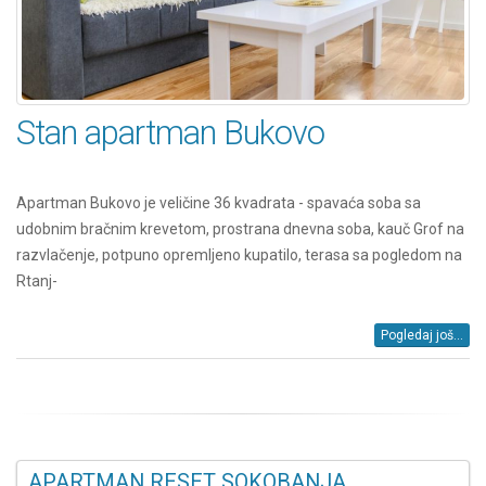
Stan apartman Bukovo
Apartman Bukovo je veličine 36 kvadrata - spavaća soba sa
udobnim bračnim krevetom, prostrana dnevna soba, kauč Grof na
razvlačenje, potpuno opremljeno kupatilo, terasa sa pogledom na
Rtanj-
Pogledaj još...
APARTMAN RESET SOKOBANJA