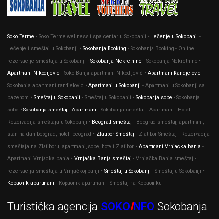
Soko Terme
- Soko Terme wellness i spa centar u Sokobanji •
Lečenje u Sokobanji
-
Lečenje i smeštaj u Sokobanji •
Sokobanja Booking
- Sokobanja Booking - Online
rezervacije smeštaja u Sokobanji •
Sokobanja Nekretnine
- Sokobanja Nekretnine •
Apartmani Nikodijevic
- Soko Banja apartmani Nikodijević •
Apartmani Randjelovic
-
Sokobanja apartmani randjelovic •
Apartmani u Sokobanji
- Apartmani u Sokobanji sa
bazenom •
Smeštaj u Sokobanji
- Smeštaj u Sokobanji •
Sokobanja sobe
- Sokobanja
sobe •
Sokobanja smeštaj - Apartmani
- Sokobanja smeštaj - Apartmani - Hoteli -
Rezervacija smeštaja u Sokobanji •
Beograd smeštaj
- Beograd smeštaj, apartmani,
stan na dan beograd, hoteli beograd •
Zlatibor Smeštaj
- Zlatibor Smeštaj - Rezervacija
smeštaja na Zlatiboru, apartmani, sobe, hoteli Zlatibor •
Apartmani Vrnjacka banja
-
Apartmani Vrnjacka banja •
Vrnjačka Banja smeštaj
- Vrnjačka Banja smeštaj -
rezervacija smeštaja u Vrnjačkoj banji •
Smeštaj u Sokobanji
- Smeštaj u Sokobanji •
Kopaonik apartmani
- Kopaonik apartmani - Smeštaj na Kopaoniku
Turistička agencija
SOKO
I
NFO
Sokobanja