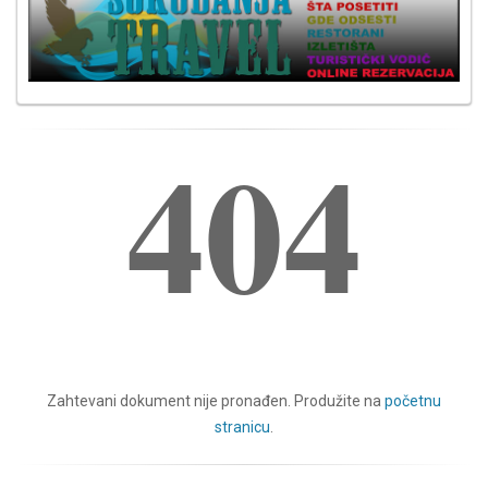
404
Zahtevani dokument nije pronađen. Produžite na
početnu
stranicu
.