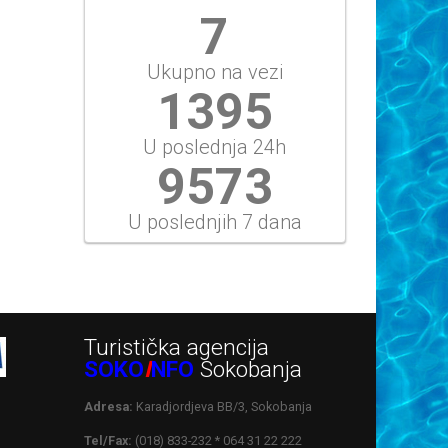
9
Ukupno na vezi
1674
U poslednja 24h
11488
U poslednjih 7 dana
Turistička agencija
SOKO
I
NFO
Sokobanja
Adresa:
Karadjordjeva BB/3, Sokobanja
Tel/Fax:
(018) 833-232 * 064 31 22 222