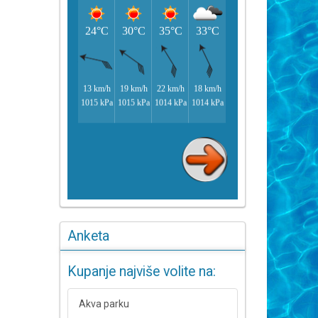
Anketa
Kupanje najviše volite na:
Akva parku