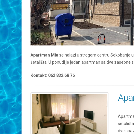
Apartman Mia
se nalazi u strogom centru Sokobanje 
šetališta. U ponudi je jedan apartman sa dve zasebne 
Kontakt: 062 832 68 76
Apa
Apartma
šetališt
dve spav