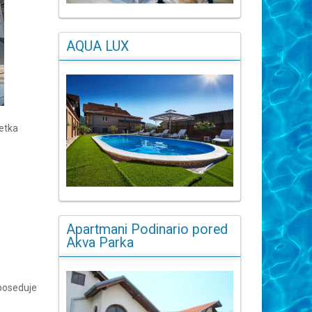
AQUA LUX
etka
Apartmani Podinario pored
Akva Parka
poseduje