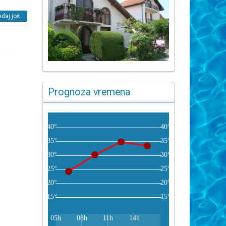
daj još...
Prognoza vremena