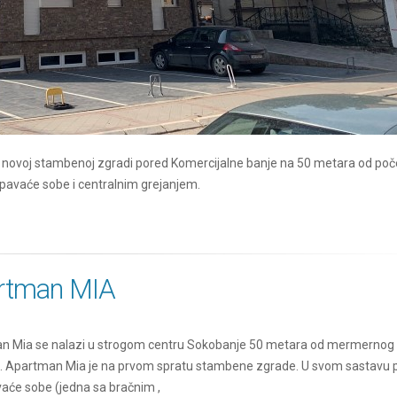
u novoj stambenoj zgradi pored Komercijalne banje na 50 metara od poč
spavaće sobe i centralnim grejanjem.
rtman MIA
n Mia se nalazi u strogom centru Sokobanje 50 metara od mermernog
a. Apartman Mia je na prvom spratu stambene zgrade. U svom sastavu 
aće sobe (jedna sa bračnim ,