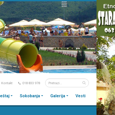
Kontakt
018 833 978
eštaj
Sokobanja
Galerija
Vesti