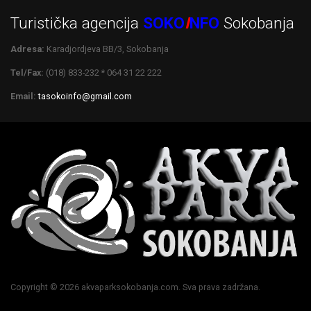
Turistička agencija
SOKO
I
NFO
Sokobanja
Adresa:
Karadjordjeva BB/3, Sokobanja
Tel/Fax:
(018) 833-232 * 064 31 22 222
Email:
tasokoinfo@gmail.com
Copyright © 2026 akvaparksokobanja.com. Sva prava zadržana.