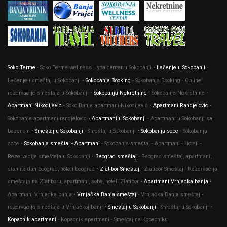
Soko Terme
- Soko Terme wellness i spa centar u Sokobanji •
Lečenje u Sokobanji
-
Lečenje i smeštaj u Sokobanji •
Sokobanja Booking
- Sokobanja Booking - Online
rezervacije smeštaja u Sokobanji •
Sokobanja Nekretnine
- Sokobanja Nekretnine •
Apartmani Nikodijevic
- Soko Banja apartmani Nikodijević •
Apartmani Randjelovic
-
Sokobanja apartmani randjelovic •
Apartmani u Sokobanji
- Apartmani u Sokobanji sa
bazenom •
Smeštaj u Sokobanji
- Smeštaj u Sokobanji •
Sokobanja sobe
- Sokobanja
sobe •
Sokobanja smeštaj - Apartmani
- Sokobanja smeštaj - Apartmani - Hoteli -
Rezervacija smeštaja u Sokobanji •
Beograd smeštaj
- Beograd smeštaj, apartmani,
stan na dan beograd, hoteli beograd •
Zlatibor Smeštaj
- Zlatibor Smeštaj - Rezervacija
smeštaja na Zlatiboru, apartmani, sobe, hoteli Zlatibor •
Apartmani Vrnjacka banja
-
Apartmani Vrnjacka banja •
Vrnjačka Banja smeštaj
- Vrnjačka Banja smeštaj -
rezervacija smeštaja u Vrnjačkoj banji •
Smeštaj u Sokobanji
- Smeštaj u Sokobanji •
Kopaonik apartmani
- Kopaonik apartmani - Smeštaj na Kopaoniku