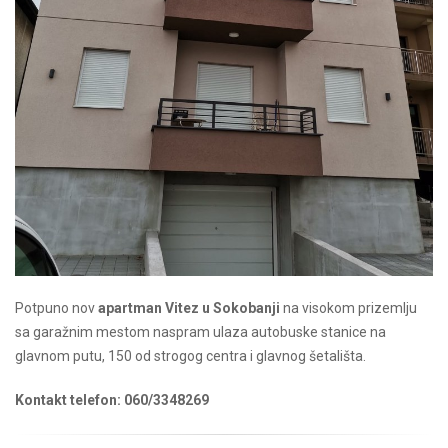
Potpuno nov
apartman Vitez u Sokobanji
na visokom prizemlju
sa garažnim mestom naspram ulaza autobuske stanice na
glavnom putu, 150 od strogog centra i glavnog šetališta.
Kontakt telefon: 060/3348269