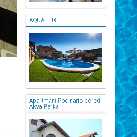
AQUA LUX
Apartmani Podinario pored
Akva Parka