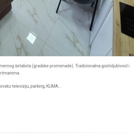
rnog šetalista (gradske promenade). Tradicionalna gostoljubivost i
partmanima.
ku televiziju, parking, KLIMA...