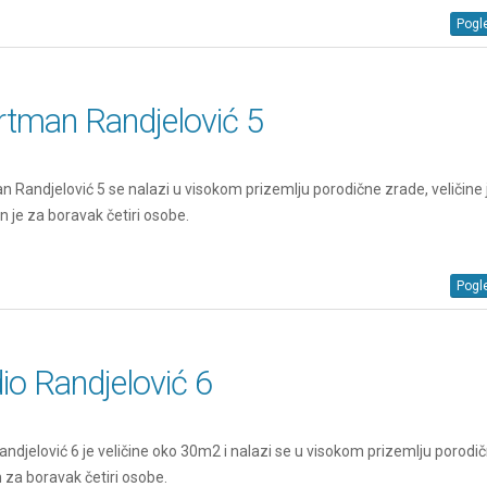
Pogle
rtman Randjelović 5
 Randjelović 5 se nalazi u visokom prizemlju porodične zrade, veličine
n je za boravak četiri osobe.
Pogle
io Randjelović 6
andjelović 6 je veličine oko 30m2 i nalazi se u visokom prizemlju porodi
za boravak četiri osobe.