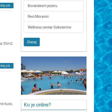
Bovanskom jezeru
daj još...
Reci Moravici
Wellness centar Sokoterme
Glasaj
 je 35m2
daj još...
čne kuće,
Ko je online?