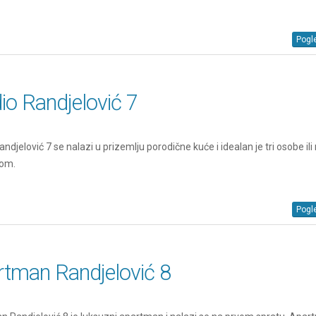
Pogle
io Randjelović 7
ndjelović 7 se nalazi u prizemlju porodične kuće i idealan je tri osobe ili 
tom.
Pogle
rtman Randjelović 8