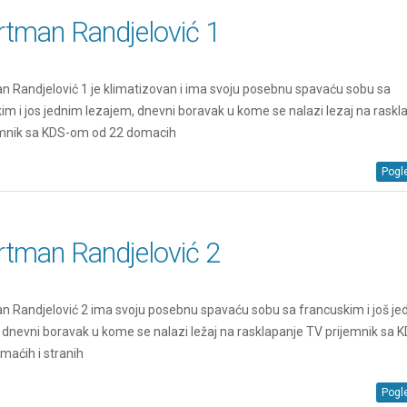
rtman Randjelović 1
 Randjelović 1 je klimatizovan i ima svoju posebnu spavaću sobu sa
im i jos jednim lezajem, dnevni boravak u kome se nalazi lezaj na raskl
emnik sa KDS-om od 22 domacih
Pogle
rtman Randjelović 2
 Randjelović 2 ima svoju posebnu spavaću sobu sa francuskim i još j
 dnevni boravak u kome se nalazi ležaj na rasklapanje TV prijemnik sa
maćih i stranih
Pogle