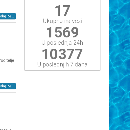
19
daj još...
Ukupno na vezi
1743
U poslednja 24h
11530
roditelje
U poslednjih 7 dana
daj još...