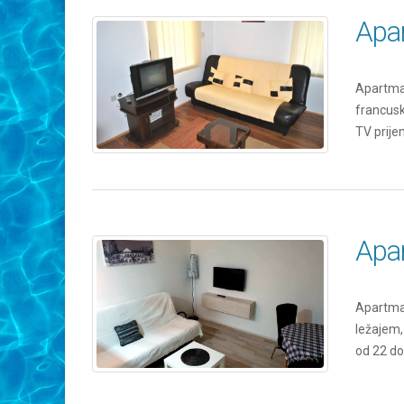
Apa
Apartman
francusk
TV prij
Apa
Apartman
ležajem,
od 22 do