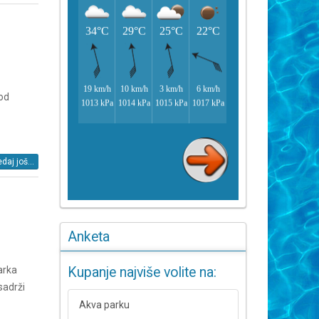
 od
daj još...
Anketa
Kupanje najviše volite na:
arka
sadrži
Akva parku