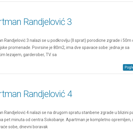
rtman Randjelović 3
 Randjelović 3 nalazi se u podkrovlju (ll sprat) porodicne zgrade i 50m
ske promenade. Povrsine je 80m2, ima dve spavace sobe: jedna je sa
im lezajem, garderober, TV. sa
Pogle
rtman Randjelović 4
 Randjelović 4 nalazi se na drugom spratu stanbene zgrade u blizini p
na pet minuta od centra Sokobanje. Apartman je kompletno opremljen, 
vaće sobe, dnevni boravak