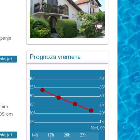
apanje
Prognoza vremena
daj još...
ednim
 KDS-om
daj još...