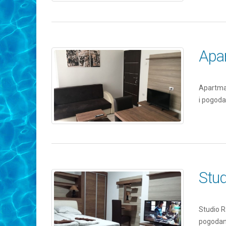
Apa
Apartman
i pogoda
Stud
Studio R
pogodan 