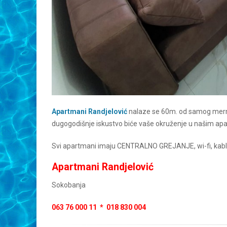
Apartmani Randjelović
nalaze se 60m. od samog merme
dugogodišnje iskustvo biće vaše okruženje u našim a
Svi apartmani imaju CENTRALNO GREJANJE, wi-fi, kablovs
Apartmani Randjelović
Sokobanja
063 76 000 11 * 018 830 004