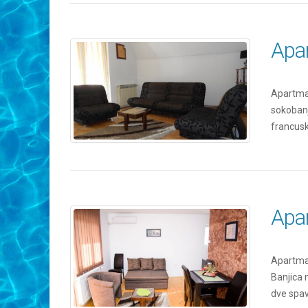
Apa
Apartman
sokobanj
francusk
Apa
Apartman
Banjica 
dve spa