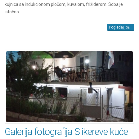
kujnica sa indukcionom pločom, kuvalom, frižiderom. Soba je
istočno
Pogledaj još...
Galerija fotografija Slikereve kuće