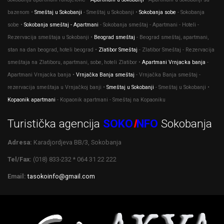
bazenom •
Smeštaj u Sokobanji
- Smeštaj u Sokobanji •
Sokobanja sobe
- Sokobanja
sobe •
Sokobanja smeštaj - Apartmani
- Sokobanja smeštaj - Apartmani - Hoteli -
Rezervacija smeštaja u Sokobanji •
Beograd smeštaj
- Beograd smeštaj, apartmani,
stan na dan beograd, hoteli beograd •
Zlatibor Smeštaj
- Zlatibor Smeštaj - Rezervacija
smeštaja na Zlatiboru, apartmani, sobe, hoteli Zlatibor •
Apartmani Vrnjacka banja
-
Apartmani Vrnjacka banja •
Vrnjačka Banja smeštaj
- Vrnjačka Banja smeštaj -
rezervacija smeštaja u Vrnjačkoj banji •
Smeštaj u Sokobanji
- Smeštaj u Sokobanji •
Kopaonik apartmani
- Kopaonik apartmani - Smeštaj na Kopaoniku
Turistička agencija
SOKO
I
NFO
Sokobanja
Adresa:
Karadjordjeva BB/3, Sokobanja
Tel/Fax:
(018) 833-232 * 064 31 22 222
Email:
tasokoinfo@gmail.com