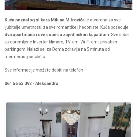
Kuća poznatog slikara Miluna Mitrovića
je otvorena za sve
ljubitelje umetnosti, za sve romantike i hedoniste. Kuća poseduje
dva apartmana i dve sobe sa zajedničkim kupatilom
. Sve sobe
su opremljene Inverter klimom, TV-om, Wi-Fi-em i privatnim
parkingom. Nalazi se iza Doma zdravlja na 5 minuta od
mermernog šetališta.
Sve informacije možete dobiti na telefon
061 56 53 093
-
Aleksandra