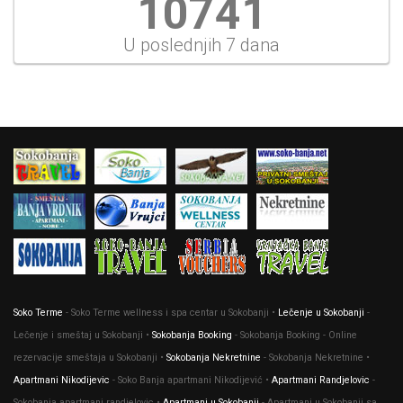
11508
U poslednjih 7 dana
Soko Terme
- Soko Terme wellness i spa centar u Sokobanji •
Lečenje u Sokobanji
-
Lečenje i smeštaj u Sokobanji •
Sokobanja Booking
- Sokobanja Booking - Online
rezervacije smeštaja u Sokobanji •
Sokobanja Nekretnine
- Sokobanja Nekretnine •
Apartmani Nikodijevic
- Soko Banja apartmani Nikodijević •
Apartmani Randjelovic
-
Sokobanja apartmani randjelovic •
Apartmani u Sokobanji
- Apartmani u Sokobanji sa