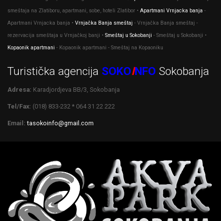
smeštaja na Zlatiboru, apartmani, sobe, hoteli Zlatibor •
Apartmani Vrnjacka banja
-
Apartmani Vrnjacka banja •
Vrnjačka Banja smeštaj
- Vrnjačka Banja smeštaj -
rezervacija smeštaja u Vrnjačkoj banji •
Smeštaj u Sokobanji
- Smeštaj u Sokobanji •
Kopaonik apartmani
- Kopaonik apartmani - Smeštaj na Kopaoniku
Turistička agencija
SOKO
I
NFO
Sokobanja
Adresa:
Karadjordjeva BB/3, Sokobanja
Tel/Fax:
(018) 833-232 * 064 31 22 222
Email:
tasokoinfo@gmail.com