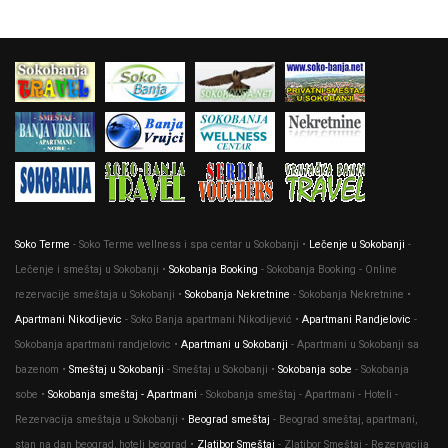
Soko Terme
- Soko Terme wellness i spa centar u Sokobanji •
Lečenje u Sokobanji
-
Lečenje i smeštaj u Sokobanji •
Sokobanja Booking
- Sokobanja Booking - Online
rezervacije smeštaja u Sokobanji •
Sokobanja Nekretnine
- Sokobanja Nekretnine •
Apartmani Nikodijevic
- Soko Banja apartmani Nikodijević •
Apartmani Randjelovic
-
Sokobanja apartmani randjelovic •
Apartmani u Sokobanji
- Apartmani u Sokobanji sa
bazenom •
Smeštaj u Sokobanji
- Smeštaj u Sokobanji •
Sokobanja sobe
- Sokobanja
sobe •
Sokobanja smeštaj - Apartmani
- Sokobanja smeštaj - Apartmani - Hoteli -
Rezervacija smeštaja u Sokobanji •
Beograd smeštaj
- Beograd smeštaj, apartmani,
stan na dan beograd, hoteli beograd •
Zlatibor Smeštaj
- Zlatibor Smeštaj - Rezervacija