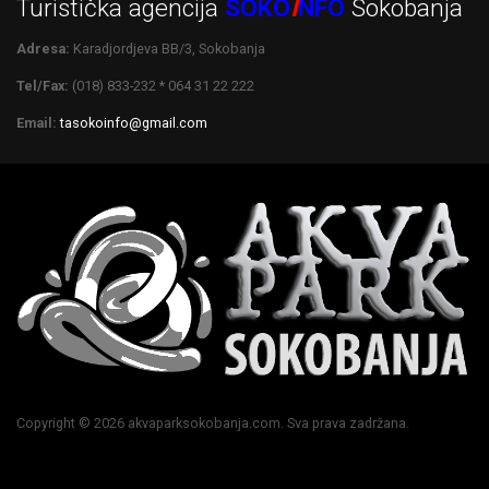
Turistička agencija
SOKO
I
NFO
Sokobanja
Adresa:
Karadjordjeva BB/3, Sokobanja
Tel/Fax:
(018) 833-232 * 064 31 22 222
Email:
tasokoinfo@gmail.com
Copyright © 2026 akvaparksokobanja.com. Sva prava zadržana.