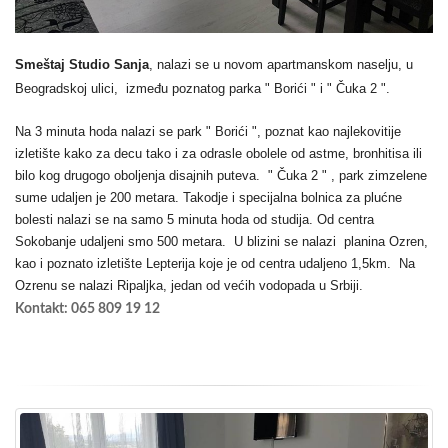
Smeštaj Studio Sanja
, nalazi se u novom apartmanskom naselju, u
Beogradskoj ulici, između poznatog parka " Borići " i " Čuka 2 ".
Na 3 minuta hoda nalazi se park " Borići ", poznat kao najlekovitije
izletište kako za decu tako i za odrasle obolele od astme, bronhitisa ili
bilo kog drugogo oboljenja disajnih puteva. " Čuka 2 " , park zimzelene
sume udaljen je 200 metara. Takodje i specijalna bolnica za plućne
bolesti nalazi se na samo 5 minuta hoda od studija. Od centra
Sokobanje udaljeni smo 500 metara. U blizini se nalazi planina Ozren,
kao i poznato izletište Lepterija koje je od centra udaljeno 1,5km. Na
Ozrenu se nalazi Ripaljka, jedan od većih vodopada u Srbiji.
Kontakt: 065 809 19 12