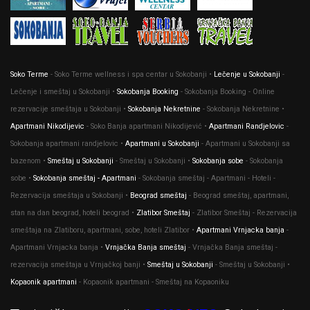
Soko Terme
- Soko Terme wellness i spa centar u Sokobanji •
Lečenje u Sokobanji
-
Lečenje i smeštaj u Sokobanji •
Sokobanja Booking
- Sokobanja Booking - Online
rezervacije smeštaja u Sokobanji •
Sokobanja Nekretnine
- Sokobanja Nekretnine •
Apartmani Nikodijevic
- Soko Banja apartmani Nikodijević •
Apartmani Randjelovic
-
Sokobanja apartmani randjelovic •
Apartmani u Sokobanji
- Apartmani u Sokobanji sa
bazenom •
Smeštaj u Sokobanji
- Smeštaj u Sokobanji •
Sokobanja sobe
- Sokobanja
sobe •
Sokobanja smeštaj - Apartmani
- Sokobanja smeštaj - Apartmani - Hoteli -
Rezervacija smeštaja u Sokobanji •
Beograd smeštaj
- Beograd smeštaj, apartmani,
stan na dan beograd, hoteli beograd •
Zlatibor Smeštaj
- Zlatibor Smeštaj - Rezervacija
smeštaja na Zlatiboru, apartmani, sobe, hoteli Zlatibor •
Apartmani Vrnjacka banja
-
Apartmani Vrnjacka banja •
Vrnjačka Banja smeštaj
- Vrnjačka Banja smeštaj -
rezervacija smeštaja u Vrnjačkoj banji •
Smeštaj u Sokobanji
- Smeštaj u Sokobanji •
Kopaonik apartmani
- Kopaonik apartmani - Smeštaj na Kopaoniku