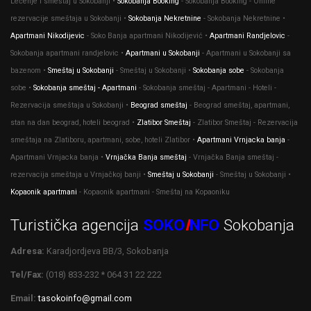
Lečenje i smeštaj u Sokobanji •
Sokobanja Booking
- Sokobanja Booking - Online
rezervacije smeštaja u Sokobanji •
Sokobanja Nekretnine
- Sokobanja Nekretnine •
Apartmani Nikodijevic
- Soko Banja apartmani Nikodijević •
Apartmani Randjelovic
-
Sokobanja apartmani randjelovic •
Apartmani u Sokobanji
- Apartmani u Sokobanji sa
bazenom •
Smeštaj u Sokobanji
- Smeštaj u Sokobanji •
Sokobanja sobe
- Sokobanja
sobe •
Sokobanja smeštaj - Apartmani
- Sokobanja smeštaj - Apartmani - Hoteli -
Rezervacija smeštaja u Sokobanji •
Beograd smeštaj
- Beograd smeštaj, apartmani,
stan na dan beograd, hoteli beograd •
Zlatibor Smeštaj
- Zlatibor Smeštaj - Rezervacija
smeštaja na Zlatiboru, apartmani, sobe, hoteli Zlatibor •
Apartmani Vrnjacka banja
-
Apartmani Vrnjacka banja •
Vrnjačka Banja smeštaj
- Vrnjačka Banja smeštaj -
rezervacija smeštaja u Vrnjačkoj banji •
Smeštaj u Sokobanji
- Smeštaj u Sokobanji •
Kopaonik apartmani
- Kopaonik apartmani - Smeštaj na Kopaoniku
Turistička agencija
SOKO
I
NFO
Sokobanja
Adresa:
Karadjordjeva BB/3, Sokobanja
Tel/Fax:
(018) 833-232 * 064 31 22 222
Email:
tasokoinfo@gmail.com