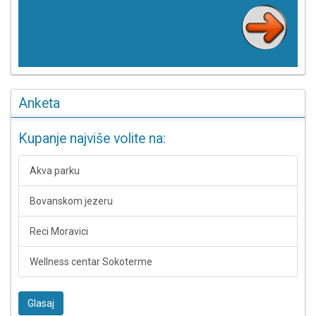
Anketa
Kupanje najviše volite na:
Akva parku
Bovanskom jezeru
Reci Moravici
Wellness centar Sokoterme
Glasaj