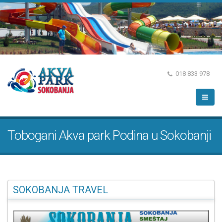
018 833 978
Tobogani Akva park Podina u Sokobanji
SOKOBANJA TRAVEL