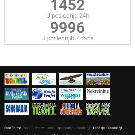
1675
U poslednja 24h
11534
U poslednjih 7 dana
Soko Terme
- Soko Terme wellness i spa centar u Sokobanji •
Lečenje u Sokobanji
-