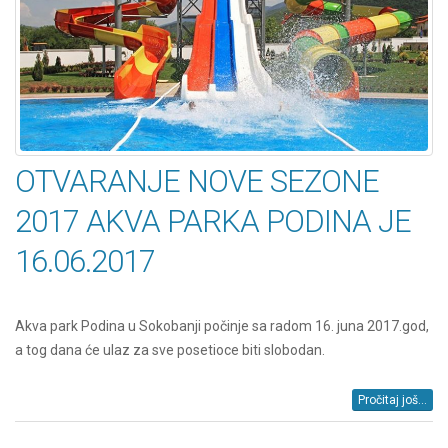
OTVARANJE NOVE SEZONE
2017 AKVA PARKA PODINA JE
16.06.2017
Akva park Podina u Sokobanji počinje sa radom 16. juna 2017.god,
a tog dana će ulaz za sve posetioce biti slobodan.
Pročitaj još...