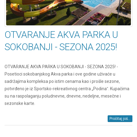
OTVARANJE AKVA PARKA U
SOKOBANJI - SEZONA 2025!
OTVARANJE AKVA PARKA U SOKOBANJI - SEZONA 2025! -
Posetioci sokobanjskog Akva parka i ove godine uživaće u
sadržajima kompleksa po istim cenama kao i prošle sezone,
potvrđeno je iz Sportsko-rekreativnog centra „Podinaˮ. Kupačima
su na raspolaganju poludnevne, dnevne, nedeljne, mesečne i
sezonske karte.
Pročitaj još...