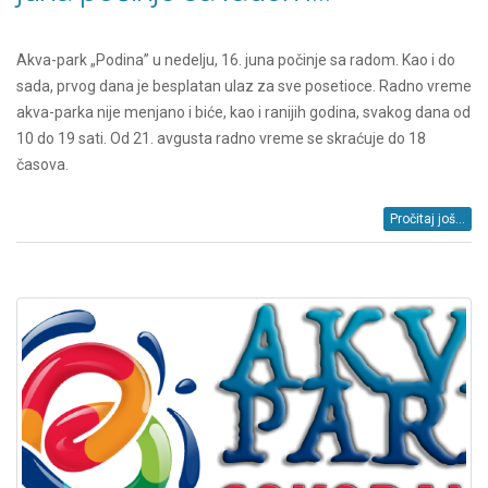
Akva-park „Podina” u nedelju, 16. juna počinje sa radom. Kao i do
sada, prvog dana je besplatan ulaz za sve posetioce. Radno vreme
akva-parka nije menjano i biće, kao i ranijih godina, svakog dana od
10 do 19 sati. Od 21. avgusta radno vreme se skraćuje do 18
časova.
Pročitaj još...