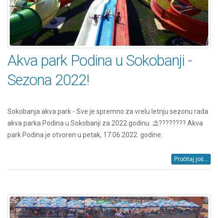
Akva park Podina u Sokobanji -
Sezona 2022!
Sokobanja akva park - Sve je spremno za vrelu letnju sezonu rada
akva parka Podina u Sokobanji za 2022.godinu. ⛱️???????? Akva
park Podina je otvoren u petak, 17.06.2022. godine.
Pročitaj još...