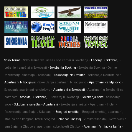
Soko Terme
- Soko Terme wellness i spa centar u Sokobanji •
Lečenje u Sokobanji
-
Lečenje i smeštaj u Sokobanji •
Sokobanja Booking
- Sokobanja Booking - Online
rezervacije smeštaja u Sokobanji •
Sokobanja Nekretnine
- Sokobanja Nekretnine •
Apartmani Nikodijevic
- Soko Banja apartmani Nikodijević •
Apartmani Randjelovic
-
Sokobanja apartmani randjelovic •
Apartmani u Sokobanji
- Apartmani u Sokobanji sa
bazenom •
Smeštaj u Sokobanji
- Smeštaj u Sokobanji •
Sokobanja sobe
- Sokobanja
sobe •
Sokobanja smeštaj - Apartmani
- Sokobanja smeštaj - Apartmani - Hoteli -
Rezervacija smeštaja u Sokobanji •
Beograd smeštaj
- Beograd smeštaj, apartmani,
stan na dan beograd, hoteli beograd •
Zlatibor Smeštaj
- Zlatibor Smeštaj - Rezervacija
smeštaja na Zlatiboru, apartmani, sobe, hoteli Zlatibor •
Apartmani Vrnjacka banja
-