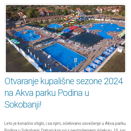
Otvaranje kupališne sezone 2024
na Akva parku Podina u
Sokobanji!
Leto je konačno stiglo, i sa njim, očekivano osveženje u Akva parku
Podina u Sokobanji. Datum koji svi s nestrpljenjem iščekuju, 15. jun