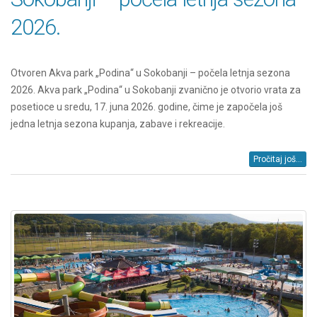
2026.
Otvoren Akva park „Podina“ u Sokobanji – počela letnja sezona
2026. Akva park „Podina“ u Sokobanji zvanično je otvorio vrata za
posetioce u sredu, 17. juna 2026. godine, čime je započela još
jedna letnja sezona kupanja, zabave i rekreacije.
Pročitaj još...