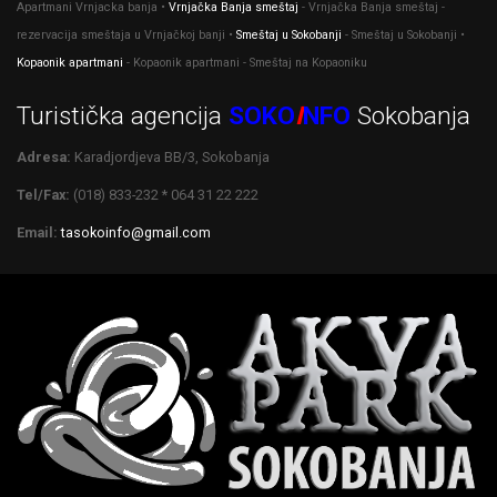
Apartmani Vrnjacka banja •
Vrnjačka Banja smeštaj
- Vrnjačka Banja smeštaj -
rezervacija smeštaja u Vrnjačkoj banji •
Smeštaj u Sokobanji
- Smeštaj u Sokobanji •
Kopaonik apartmani
- Kopaonik apartmani - Smeštaj na Kopaoniku
Turistička agencija
SOKO
I
NFO
Sokobanja
Adresa:
Karadjordjeva BB/3, Sokobanja
Tel/Fax:
(018) 833-232 * 064 31 22 222
Email:
tasokoinfo@gmail.com