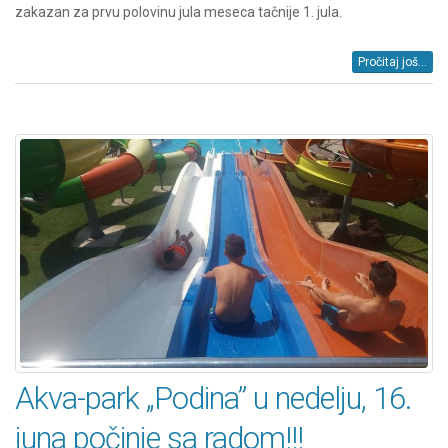
zakazan za prvu polovinu jula meseca tačnije 1. jula.
Pročitaj još...
Akva-park „Podina” u nedelju, 16.
juna počinje sa radom!!!