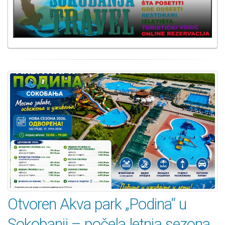
Otvoren Akva park „Podina“ u
Sokobanji – počela letnja sezona